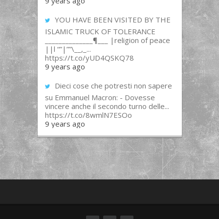
9 years ago
YOU HAVE BEEN VISITED BY THE
ISLAMIC TRUCK OF TOLERANCE
______________¶___ |religion of peace
||l “”|””\__,_...
https://t.co/yUD4QSKQ78
9 years ago
Dieci cose che potresti non sapere
su Emmanuel Macron: - Dovesse
vincere anche il secondo turno delle...
https://t.co/8wmlN7ESOo
9 years ago