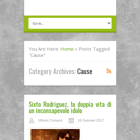
You Are Here:
Home
»
Posts Tagged
"cause"
Category Archives:
Cause
Sixto Rodriguez, la doppia vita di
un inconsapevole idolo
Vittorio Comand
16 Gennaio 2017