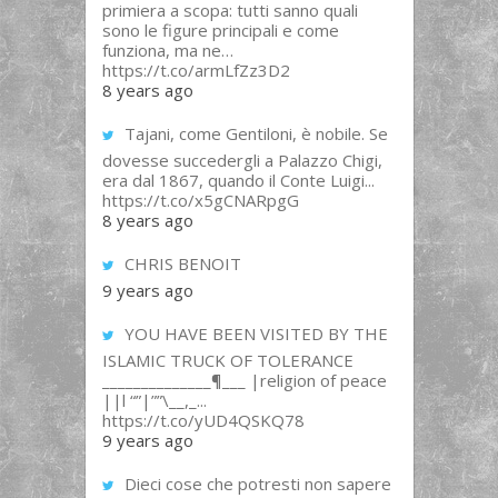
primiera a scopa: tutti sanno quali
sono le figure principali e come
funziona, ma ne…
https://t.co/armLfZz3D2
8 years ago
Tajani, come Gentiloni, è nobile. Se
dovesse succedergli a Palazzo Chigi,
era dal 1867, quando il Conte Luigi...
https://t.co/x5gCNARpgG
8 years ago
CHRIS BENOIT
9 years ago
YOU HAVE BEEN VISITED BY THE
ISLAMIC TRUCK OF TOLERANCE
______________¶___ |religion of peace
||l “”|””\__,_...
https://t.co/yUD4QSKQ78
9 years ago
Dieci cose che potresti non sapere