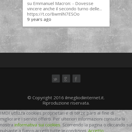
su Emmanuel Macron: - Dovesse
vincere anche il secondo turno delle...
https://t.co/8wmlN7ESOo
9 years ago
ok
© Copyright 2016 ilmegliodiinternet.it.
Riproduzione riservata.
IMDI utilizza cookies proprietari e di terze parti al fine di
migliorare i servizi offerti. Per ulteriori informazioni consulta la
nostra
informativa sui cookies
. Scorrendo la pagina o cliccando sul
pulsante a fianco accetti tutte le condizioni.
Accetto