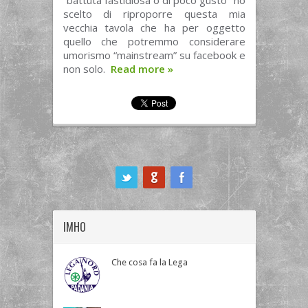
“battuta fastidiosa o di poco gusto” ho
scelto di riproporre questa mia
vecchia tavola che ha per oggetto
quello che potremmo considerare
umorismo “mainstream” su facebook e
non solo.
Read more
»
ook
IMHO
Che cosa fa la Lega