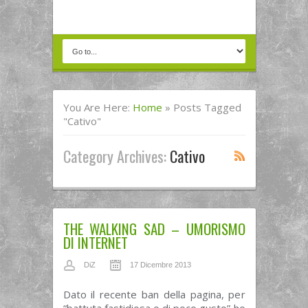
You Are Here:
Home
»
Posts Tagged
"cativo"
Category Archives:
Cativo
THE WALKING SAD – UMORISMO
DI INTERNET
DiZ
17 Dicembre 2013
Dato il recente ban della pagina, per