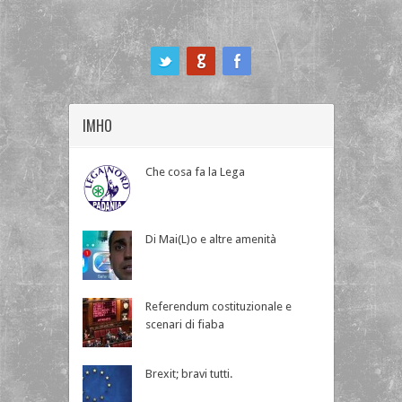
ook
IMHO
Che cosa fa la Lega
Di Mai(L)o e altre amenità
Referendum costituzionale e
scenari di fiaba
Brexit; bravi tutti.