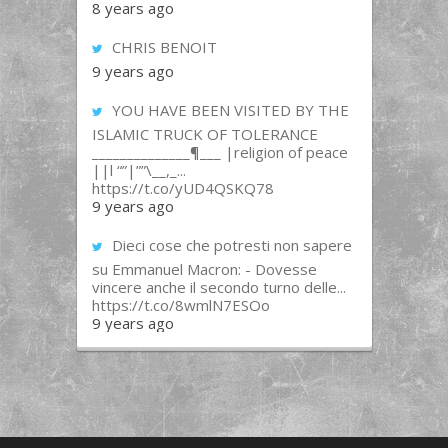
8 years ago
CHRIS BENOIT
9 years ago
YOU HAVE BEEN VISITED BY THE
ISLAMIC TRUCK OF TOLERANCE
______________¶___ |religion of peace
||l “”|””\__,_...
https://t.co/yUD4QSKQ78
9 years ago
Dieci cose che potresti non sapere
su Emmanuel Macron: - Dovesse
vincere anche il secondo turno delle...
https://t.co/8wmlN7ESOo
9 years ago