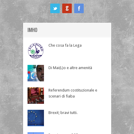
ook
IMHO
Che cosa fa la Lega
Di Mai(L)o e altre amenità
Referendum costituzionale e
scenari di fiaba
Brexit; bravi tutti.