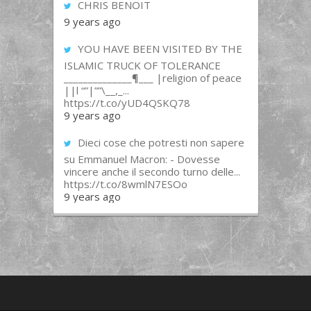
CHRIS BENOIT
9 years ago
YOU HAVE BEEN VISITED BY THE
ISLAMIC TRUCK OF TOLERANCE
______________¶___ |religion of peace
||l “”|””\__,_...
https://t.co/yUD4QSKQ78
9 years ago
Dieci cose che potresti non sapere
su Emmanuel Macron: - Dovesse
vincere anche il secondo turno delle...
https://t.co/8wmlN7ESOo
9 years ago