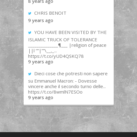
8 years ago
CHRIS BENOIT
9 years ago
YOU HAVE BEEN VISITED BY THE
ISLAMIC TRUCK OF TOLERANCE
______________¶___ |religion of peace
||l “”|””\__,_...
https://t.co/yUD4QSKQ78
9 years ago
Dieci cose che potresti non sapere
su Emmanuel Macron: - Dovesse
vincere anche il secondo turno delle...
https://t.co/8wmlN7ESOo
9 years ago