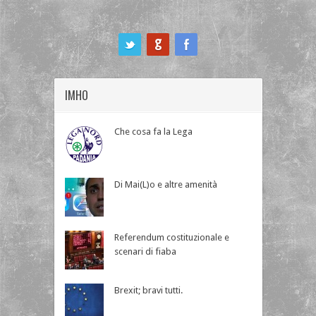
ook
IMHO
Che cosa fa la Lega
Di Mai(L)o e altre amenità
Referendum costituzionale e
scenari di fiaba
Brexit; bravi tutti.