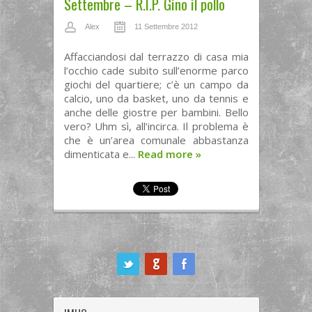
Settembre – R.I.P. Gino il pollo
Alex
11 Settembre 2012
Affacciandosi dal terrazzo di casa mia
l’occhio cade subito sull’enorme parco
giochi del quartiere; c’è un campo da
calcio, uno da basket, uno da tennis e
anche delle giostre per bambini. Bello
vero? Uhm sì, all’incirca. Il problema è
che è un’area comunale abbastanza
dimenticata e...
Read more
»
ook