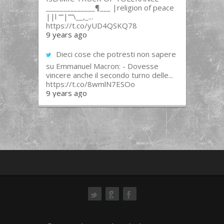
______________¶___ |religion of peace
||l “”|””\__,_...
https://t.co/yUD4QSKQ78
9 years ago
Dieci cose che potresti non sapere
su Emmanuel Macron: - Dovesse
vincere anche il secondo turno delle...
https://t.co/8wmlN7ESOo
9 years ago
ok