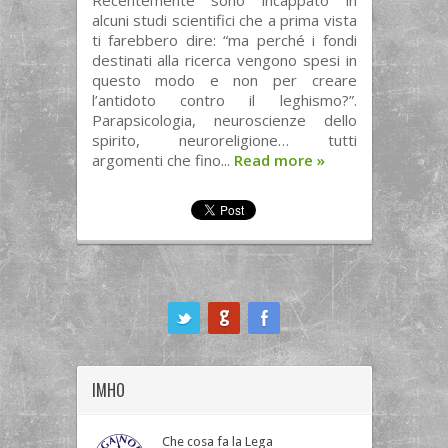
Recentemente sono incappato in
alcuni studi scientifici che a prima vista
ti farebbero dire: “ma perché i fondi
destinati alla ricerca vengono spesi in
questo modo e non per creare
l’antidoto contro il leghismo?”.
Parapsicologia, neuroscienze dello
spirito, neuroreligione… tutti
argomenti che fino...
Read more
»
ook
IMHO
Che cosa fa la Lega