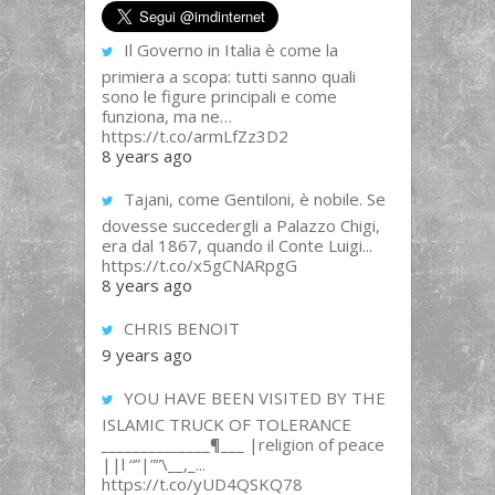
Il Governo in Italia è come la
primiera a scopa: tutti sanno quali
sono le figure principali e come
funziona, ma ne…
https://t.co/armLfZz3D2
8 years ago
Tajani, come Gentiloni, è nobile. Se
dovesse succedergli a Palazzo Chigi,
era dal 1867, quando il Conte Luigi...
https://t.co/x5gCNARpgG
8 years ago
CHRIS BENOIT
9 years ago
YOU HAVE BEEN VISITED BY THE
ISLAMIC TRUCK OF TOLERANCE
______________¶___ |religion of peace
||l “”|””\__,_...
https://t.co/yUD4QSKQ78