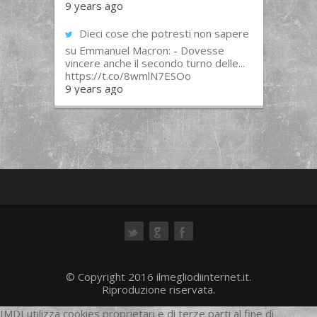
9 years ago
Dieci cose che potresti non sapere
su Emmanuel Macron: - Dovesse
vincere anche il secondo turno delle...
https://t.co/8wmlN7ESOo
9 years ago
ok
© Copyright 2016 ilmegliodiinternet.it.
Riproduzione riservata.
IMDI utilizza cookies proprietari e di terze parti al fine di