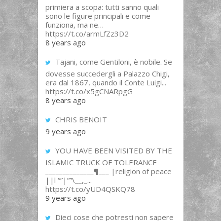
primiera a scopa: tutti sanno quali
sono le figure principali e come
funziona, ma ne…
https://t.co/armLfZz3D2
8 years ago
Tajani, come Gentiloni, è nobile. Se
dovesse succedergli a Palazzo Chigi,
era dal 1867, quando il Conte Luigi...
https://t.co/x5gCNARpgG
8 years ago
CHRIS BENOIT
9 years ago
YOU HAVE BEEN VISITED BY THE
ISLAMIC TRUCK OF TOLERANCE
______________¶___ |religion of peace
||l “”|””\__,_...
https://t.co/yUD4QSKQ78
9 years ago
Dieci cose che potresti non sapere