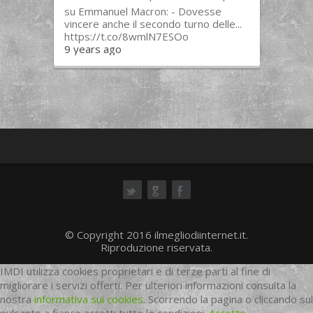
su Emmanuel Macron: - Dovesse
vincere anche il secondo turno delle...
https://t.co/8wmlN7ESOo
9 years ago
ok
© Copyright 2016 ilmegliodiinternet.it.
Riproduzione riservata.
IMDI utilizza cookies proprietari e di terze parti al fine di
migliorare i servizi offerti. Per ulteriori informazioni consulta la
nostra
informativa sui cookies
. Scorrendo la pagina o cliccando sul