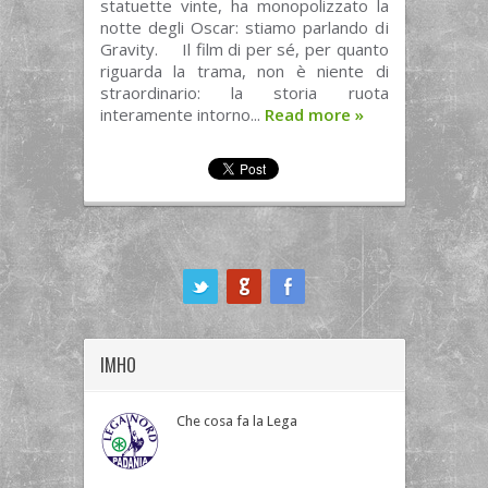
statuette vinte, ha monopolizzato la
notte degli Oscar: stiamo parlando di
Gravity. Il film di per sé, per quanto
riguarda la trama, non è niente di
straordinario: la storia ruota
interamente intorno...
Read more
»
ook
IMHO
Che cosa fa la Lega