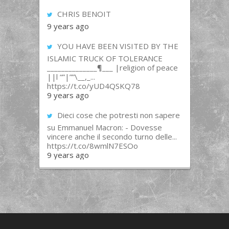
CHRIS BENOIT
9 years ago
YOU HAVE BEEN VISITED BY THE
ISLAMIC TRUCK OF TOLERANCE
______________¶___ |religion of peace
||l “”|””\__,_...
https://t.co/yUD4QSKQ78
9 years ago
Dieci cose che potresti non sapere
su Emmanuel Macron: - Dovesse
vincere anche il secondo turno delle...
https://t.co/8wmlN7ESOo
9 years ago