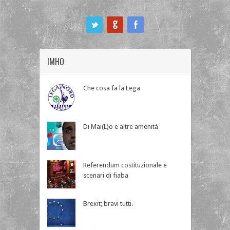
ook
IMHO
Che cosa fa la Lega
Di Mai(L)o e altre amenità
Referendum costituzionale e
scenari di fiaba
Brexit; bravi tutti.