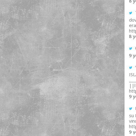
8 y
T
dov
era
ht
8 y
9 y
IS
___
||l 
ht
9 y
su
vin
ht
9 y