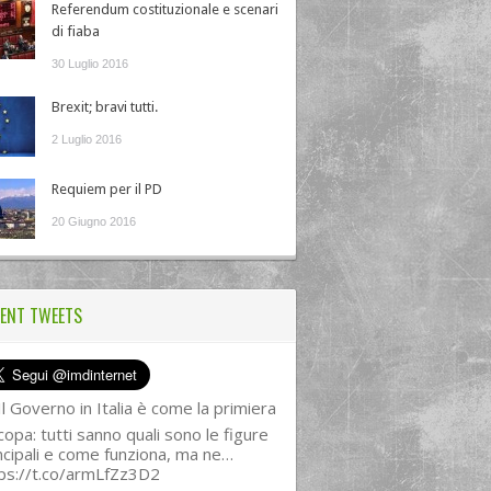
Referendum costituzionale e scenari
di fiaba
30 Luglio 2016
Brexit; bravi tutti.
2 Luglio 2016
Requiem per il PD
20 Giugno 2016
ENT TWEETS
l Governo in Italia è come la primiera
copa: tutti sanno quali sono le figure
ncipali e come funziona, ma ne…
ps://t.co/armLfZz3D2