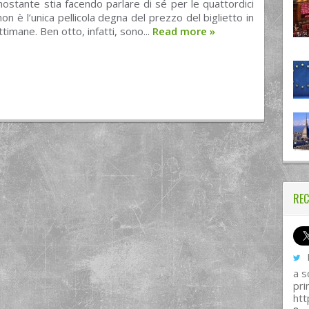
ostante stia facendo parlare di sé per le quattordici
on è l’unica pellicola degna del prezzo del biglietto in
timane. Ben otto, infatti, sono...
Read more
»
REC
I
a s
pri
htt