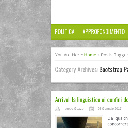
POLITICA
APPROFONDIMENTO
You Are Here:
Home
»
Posts Tagged
Category Archives:
Bootstrap P
Arrival: la linguistica ai confini 
Iacopo Gozzo
26 Gennaio 2017
Da qualch
concorrera