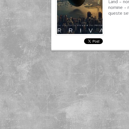
Land – non
nomine – n
queste set