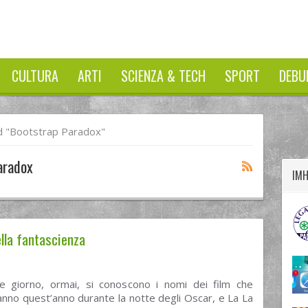
CULTURA
ARTI
SCIENZA & TECH
SPORT
DEBU
twitter
googleplus
facebook
 "bootstrap Paradox"
aradox
IM
della fantascienza
e giorno, ormai, si conoscono i nomi dei film che
nno quest’anno durante la notte degli Oscar, e La La