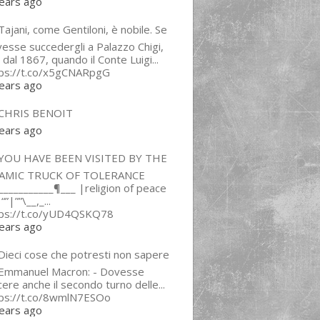
ears ago
ajani, come Gentiloni, è nobile. Se
esse succedergli a Palazzo Chigi,
 dal 1867, quando il Conte Luigi...
tps://t.co/x5gCNARpgG
ears ago
CHRIS BENOIT
ears ago
YOU HAVE BEEN VISITED BY THE
LAMIC TRUCK OF TOLERANCE
___________¶___ |religion of peace
“”|””\__,_...
tps://t.co/yUD4QSKQ78
ears ago
Dieci cose che potresti non sapere
 Emmanuel Macron: - Dovesse
cere anche il secondo turno delle...
tps://t.co/8wmlN7ESOo
ears ago