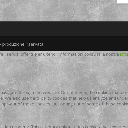
Riproduzione riservata.
twitter
googleplus
facebook
re i servizi offerti. Per ulteriori informazioni consulta la nostra
info
navigate through the website. Out of these, the cookies that ar
site. We also use third-party cookies that help us analyze and und
o opt-out of these cookies. But opting out of some of these cook
ction properly. This category only includes cookies that ensures 