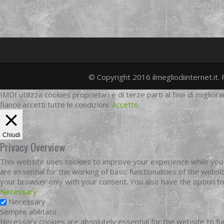
© Copyright 2016 ilmegliodiinternet.it. 
IMDI utilizza cookies proprietari e di terze parti al fine di migliora
fianco accetti tutte le condizioni.
Accetto
Chiudi
Privacy Overview
This website uses cookies to improve your experience while you 
are essential for the working of basic functionalities of the web
your browser only with your consent. You also have the option t
Necessary
Necessary
Sempre abilitato
Necessary cookies are absolutely essential for the website to fun