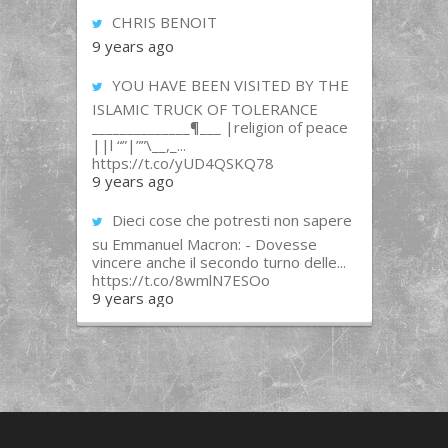
CHRIS BENOIT
9 years ago
YOU HAVE BEEN VISITED BY THE
ISLAMIC TRUCK OF TOLERANCE
______________¶___ |religion of peace
||l “”|””\__,_...
https://t.co/yUD4QSKQ78
9 years ago
Dieci cose che potresti non sapere
su Emmanuel Macron: - Dovesse
vincere anche il secondo turno delle...
https://t.co/8wmlN7ESOo
9 years ago