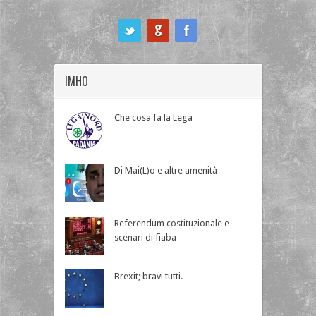
ook
IMHO
Che cosa fa la Lega
Di Mai(L)o e altre amenità
Referendum costituzionale e
scenari di fiaba
Brexit; bravi tutti.