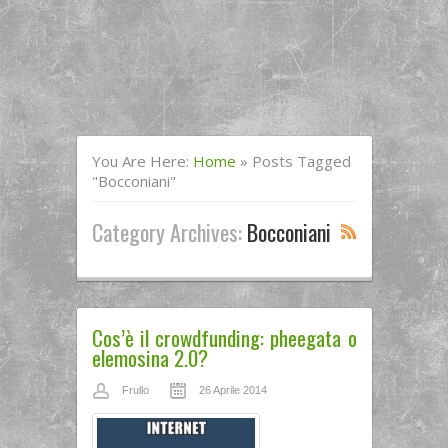
You Are Here:
Home
»
Posts Tagged
"bocconiani"
Category Archives:
Bocconiani
Cos’è il crowdfunding: pheegata o
elemosina 2.0?
Frullo
26 Aprile 2014