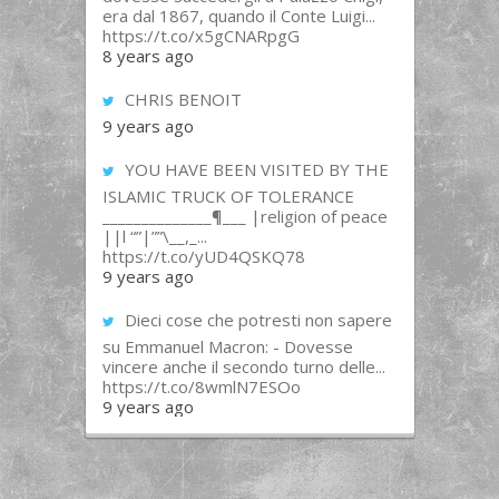
era dal 1867, quando il Conte Luigi...
https://t.co/x5gCNARpgG
8 years ago
CHRIS BENOIT
9 years ago
YOU HAVE BEEN VISITED BY THE
ISLAMIC TRUCK OF TOLERANCE
______________¶___ |religion of peace
||l “”|””\__,_...
https://t.co/yUD4QSKQ78
9 years ago
Dieci cose che potresti non sapere
su Emmanuel Macron: - Dovesse
vincere anche il secondo turno delle...
https://t.co/8wmlN7ESOo
9 years ago