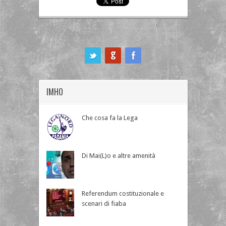
ook
IMHO
Che cosa fa la Lega
Di Mai(L)o e altre amenità
Referendum costituzionale e
scenari di fiaba