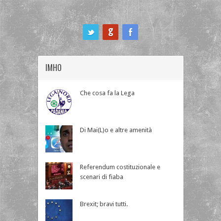
ook
IMHO
Che cosa fa la Lega
Di Mai(L)o e altre amenità
Referendum costituzionale e
scenari di fiaba
Brexit; bravi tutti.