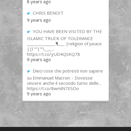
8 years ago
CHRIS BENOIT
9 years ago
YOU HAVE BEEN VISITED BY THE
ISLAMIC TRUCK OF TOLERANCE
______________¶___ |religion of peace
||l “”|””\__,_...
https://t.co/yUD4QSKQ78
9 years ago
Dieci cose che potresti non sapere
su Emmanuel Macron: - Dovesse
vincere anche il secondo turno delle...
https://t.co/8wmlN7ESOo
9 years ago