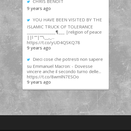
CHRIS BENOIT
9 years ago
YOU HAVE BEEN VISITED BY THE
ISLAMIC TRUCK OF TOLERANCE
______________¶___ |religion of peace
||l “”|””\__,_...
https://t.co/yUD4QSKQ78
9 years ago
Dieci cose che potresti non sapere
su Emmanuel Macron: - Dovesse
vincere anche il secondo turno delle...
https://t.co/8wmlN7ESOo
9 years ago