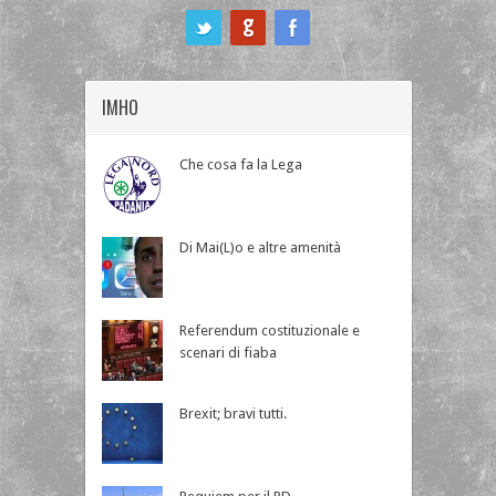
ook
IMHO
Che cosa fa la Lega
Di Mai(L)o e altre amenità
Referendum costituzionale e
scenari di fiaba
Brexit; bravi tutti.