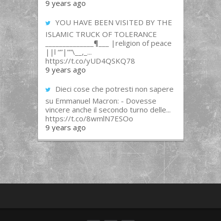
9 years ago
YOU HAVE BEEN VISITED BY THE
ISLAMIC TRUCK OF TOLERANCE
______________¶___ |religion of peace
||l “”|””\__,_...
https://t.co/yUD4QSKQ78
9 years ago
Dieci cose che potresti non sapere
su Emmanuel Macron: - Dovesse
vincere anche il secondo turno delle...
https://t.co/8wmlN7ESOo
9 years ago