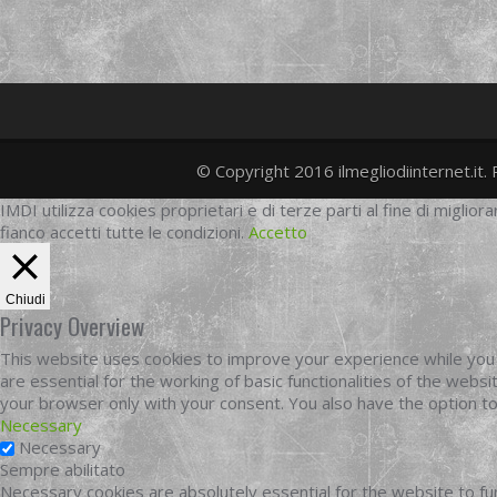
© Copyright 2016 ilmegliodiinternet.it. 
IMDI utilizza cookies proprietari e di terze parti al fine di migliora
fianco accetti tutte le condizioni.
Accetto
Chiudi
Privacy Overview
This website uses cookies to improve your experience while you 
are essential for the working of basic functionalities of the web
your browser only with your consent. You also have the option t
Necessary
Necessary
Sempre abilitato
Necessary cookies are absolutely essential for the website to fun