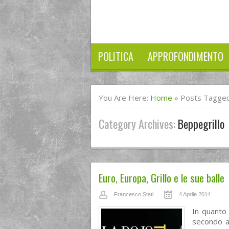
POLITICA
APPROFONDIMENTO
You Are Here:
Home
»
Posts Tagged
Category Archives:
Beppegrillo
Euro, Europa, Grillo e le sue balle
Francesco Stati
4 Aprile 2014
In quanto
secondo a