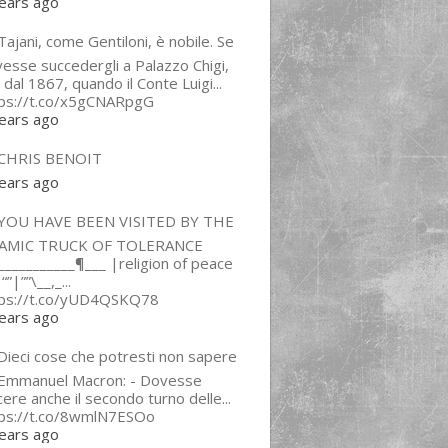
ears ago
ajani, come Gentiloni, è nobile. Se
esse succedergli a Palazzo Chigi,
 dal 1867, quando il Conte Luigi...
tps://t.co/x5gCNARpgG
ears ago
CHRIS BENOIT
ears ago
YOU HAVE BEEN VISITED BY THE
LAMIC TRUCK OF TOLERANCE
___________¶___ |religion of peace
“”|””\__,_...
tps://t.co/yUD4QSKQ78
ears ago
Dieci cose che potresti non sapere
 Emmanuel Macron: - Dovesse
cere anche il secondo turno delle...
tps://t.co/8wmlN7ESOo
ears ago