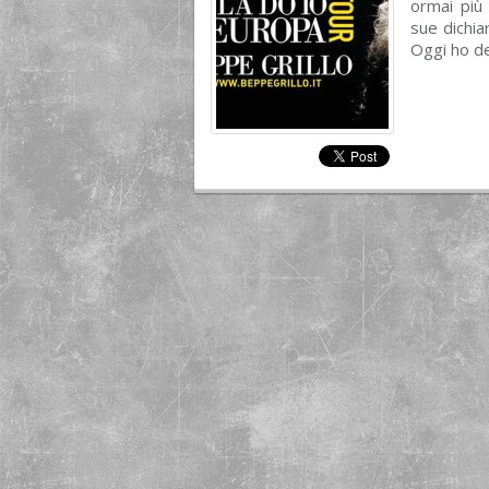
ormai più
sue dichia
Oggi ho de