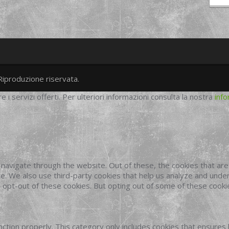
Riproduzione riservata.
twitter
googleplus
facebook
re i servizi offerti. Per ulteriori informazioni consulta la nostra
info
navigate through the website. Out of these, the cookies that ar
site. We also use third-party cookies that help us analyze and und
o opt-out of these cookies. But opting out of some of these cook
ction properly. This category only includes cookies that ensures 