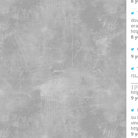
8 y
T
dov
era
ht
8 y
9 y
IS
___
||l 
ht
9 y
su
vin
ht
9 y