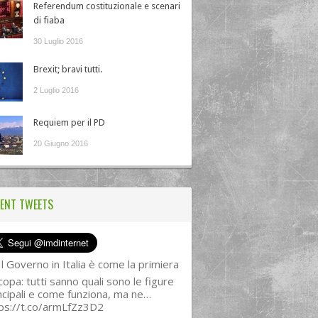
Referendum costituzionale e scenari
di fiaba
30 Luglio 2016
Brexit; bravi tutti.
2 Luglio 2016
Requiem per il PD
20 Giugno 2016
ENT TWEETS
l Governo in Italia è come la primiera
copa: tutti sanno quali sono le figure
ncipali e come funziona, ma ne…
ps://t.co/armLfZz3D2