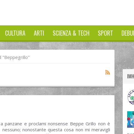
CULTURA
ARTI
SCIENZA & TECH
SPORT
DEBU
twitter
googleplus
facebook
 "beppegrillo"
IM
 a panzane e proclami nonsense Beppe Grillo non è
 nessuno; nonostante questa cosa non mi meravigli