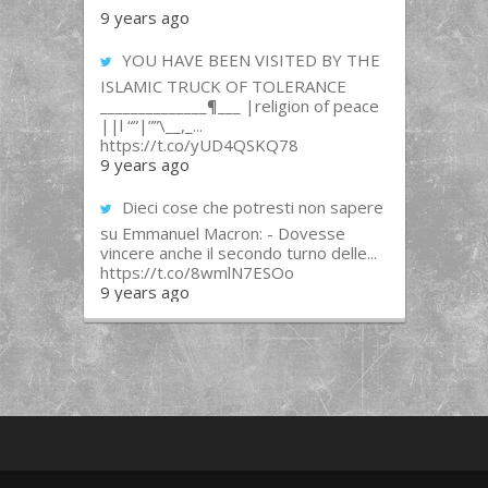
9 years ago
YOU HAVE BEEN VISITED BY THE
ISLAMIC TRUCK OF TOLERANCE
______________¶___ |religion of peace
||l “”|””\__,_...
https://t.co/yUD4QSKQ78
9 years ago
Dieci cose che potresti non sapere
su Emmanuel Macron: - Dovesse
vincere anche il secondo turno delle...
https://t.co/8wmlN7ESOo
9 years ago