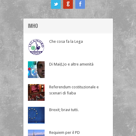
ook
IMHO
Che cosa fa la Lega
Di Mai(L)o e altre amenità
Referendum costituzionale e
scenari di fiaba
Brexit; bravi tutti.
Requiem per il PD