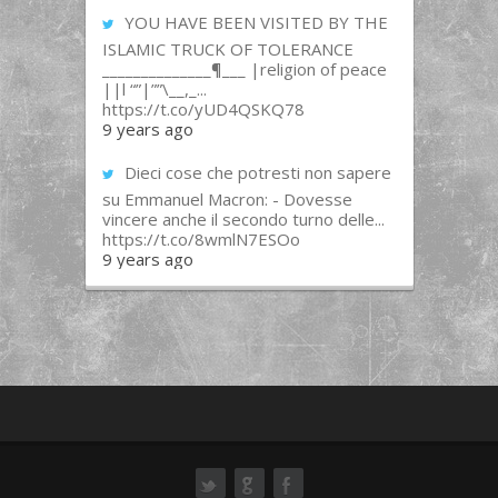
YOU HAVE BEEN VISITED BY THE
ISLAMIC TRUCK OF TOLERANCE
______________¶___ |religion of peace
||l “”|””\__,_...
https://t.co/yUD4QSKQ78
9 years ago
Dieci cose che potresti non sapere
su Emmanuel Macron: - Dovesse
vincere anche il secondo turno delle...
https://t.co/8wmlN7ESOo
9 years ago
ok