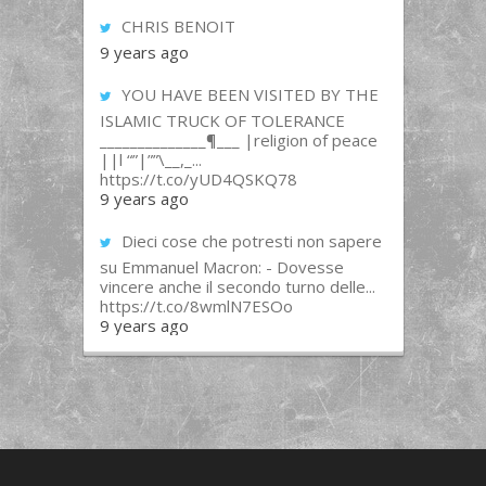
CHRIS BENOIT
9 years ago
YOU HAVE BEEN VISITED BY THE
ISLAMIC TRUCK OF TOLERANCE
______________¶___ |religion of peace
||l “”|””\__,_...
https://t.co/yUD4QSKQ78
9 years ago
Dieci cose che potresti non sapere
su Emmanuel Macron: - Dovesse
vincere anche il secondo turno delle...
https://t.co/8wmlN7ESOo
9 years ago