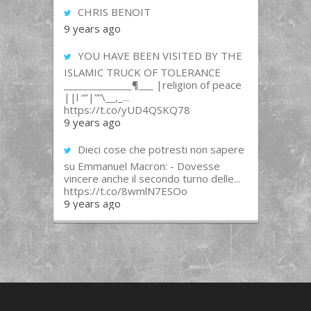
CHRIS BENOIT
9 years ago
YOU HAVE BEEN VISITED BY THE
ISLAMIC TRUCK OF TOLERANCE
______________¶___ |religion of peace
||l “”|””\__,_...
https://t.co/yUD4QSKQ78
9 years ago
Dieci cose che potresti non sapere
su Emmanuel Macron: - Dovesse
vincere anche il secondo turno delle...
https://t.co/8wmlN7ESOo
9 years ago