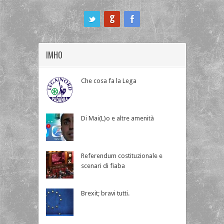
ook
IMHO
Che cosa fa la Lega
Di Mai(L)o e altre amenità
Referendum costituzionale e
scenari di fiaba
Brexit; bravi tutti.