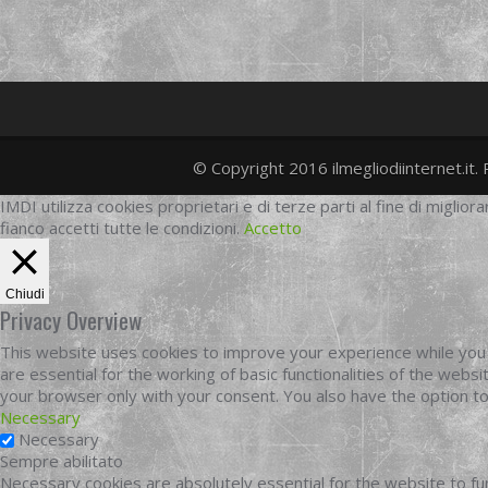
© Copyright 2016 ilmegliodiinternet.it. 
IMDI utilizza cookies proprietari e di terze parti al fine di migliora
fianco accetti tutte le condizioni.
Accetto
Chiudi
Privacy Overview
This website uses cookies to improve your experience while you 
are essential for the working of basic functionalities of the web
your browser only with your consent. You also have the option t
Necessary
Necessary
Sempre abilitato
Necessary cookies are absolutely essential for the website to fun