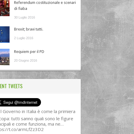
Referendum costituzionale e scenari
di fiaba
30 Luglio 2016
Brexit; bravi tutti.
2 Luglio 2016
Requiem per il PD
20 Giugno 2016
ENT TWEETS
l Governo in Italia è come la primiera
copa: tutti sanno quali sono le figure
ncipali e come funziona, ma ne…
ps://t.co/armLfZz3D2