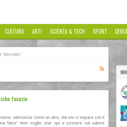
CULTURA
ARTI
SCIENZA & TECH
SPORT
DEBU
twitter
googleplus
facebook
 "becchini"
IM
tiche facezie
viene, silenziosa come un alce, dai vivi ci separa con il
una falce” Non voglio star qui a scrivere sul valore