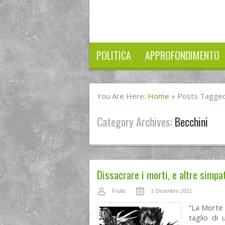
POLITICA
APPROFONDIMENTO
You Are Here:
Home
»
Posts Tagged
Category Archives:
Becchini
Dissacrare i morti, e altre simpa
Frullo
1 Dicembre 2011
“La Morte 
taglio di 