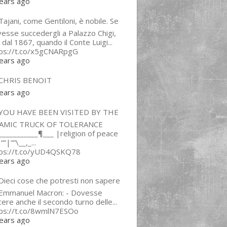
ears ago
ajani, come Gentiloni, è nobile. Se
esse succedergli a Palazzo Chigi,
 dal 1867, quando il Conte Luigi...
tps://t.co/x5gCNARpgG
ears ago
CHRIS BENOIT
ears ago
YOU HAVE BEEN VISITED BY THE
LAMIC TRUCK OF TOLERANCE
___________¶___ |religion of peace
“”|””\__,_...
tps://t.co/yUD4QSKQ78
ears ago
Dieci cose che potresti non sapere
 Emmanuel Macron: - Dovesse
cere anche il secondo turno delle...
tps://t.co/8wmlN7ESOo
ears ago