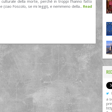
culturale della morte, perché in troppi l’hanno fatto
e (ciao Foscolo, se mi leggi), e nemmeno della...
Read
REC
I
a s
pri
htt