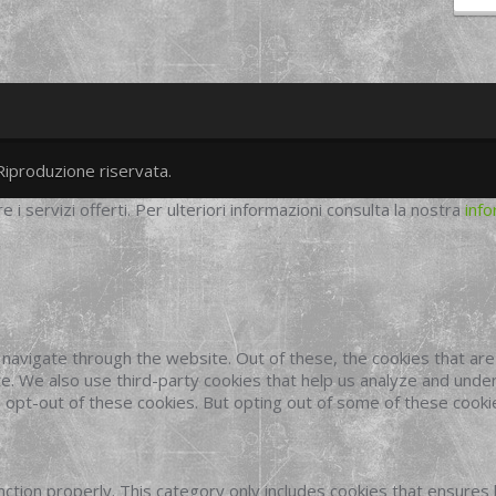
Riproduzione riservata.
twitter
googleplus
facebook
re i servizi offerti. Per ulteriori informazioni consulta la nostra
info
navigate through the website. Out of these, the cookies that ar
site. We also use third-party cookies that help us analyze and und
o opt-out of these cookies. But opting out of some of these cook
ction properly. This category only includes cookies that ensures 