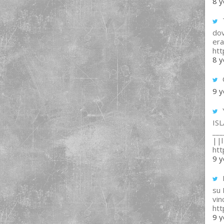
8 y
T
dov
era
ht
8 y
9 y
IS
___
||l 
ht
9 y
su
vin
ht
9 y