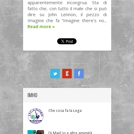
apparentemente incongrua. Sta di
fatto che, con tutto il male che si può
dire su John Lennon, il pezzo di
Imagine che fa “Imagine there’s no...
Read more
»
ook
IMHO
Che cosa fa la Lega
Di Mai(L)o e altre amenità