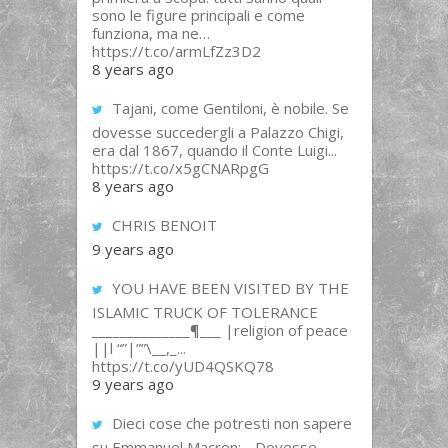
sono le figure principali e come
funziona, ma ne…
https://t.co/armLfZz3D2
8 years ago
Tajani, come Gentiloni, è nobile. Se
dovesse succedergli a Palazzo Chigi,
era dal 1867, quando il Conte Luigi...
https://t.co/x5gCNARpgG
8 years ago
CHRIS BENOIT
9 years ago
YOU HAVE BEEN VISITED BY THE
ISLAMIC TRUCK OF TOLERANCE
______________¶___ |religion of peace
||l “”|””\__,_...
https://t.co/yUD4QSKQ78
9 years ago
Dieci cose che potresti non sapere
su Emmanuel Macron: - Dovesse