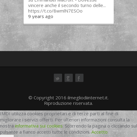
vincere anche il secondo turno delle...
https://t.co/8wmlN7ESOo
9 years ago
ok
© Copyright 2016 ilmegliodiinternet.it.
Riproduzione riservata.
IMDI utilizza cookies proprietari e di terze parti al fine di
migliorare i servizi offerti. Per ulteriori informazioni consulta la
nostra
informativa sui cookies
. Scorrendo la pagina o cliccando sul
pulsante a fianco accetti tutte le condizioni.
Accetto