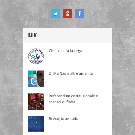
ook
IMHO
Che cosa fa la Lega
Di Mai(L)o e altre amenità
Referendum costituzionale e
scenari di fiaba
Brexit; bravi tutti.