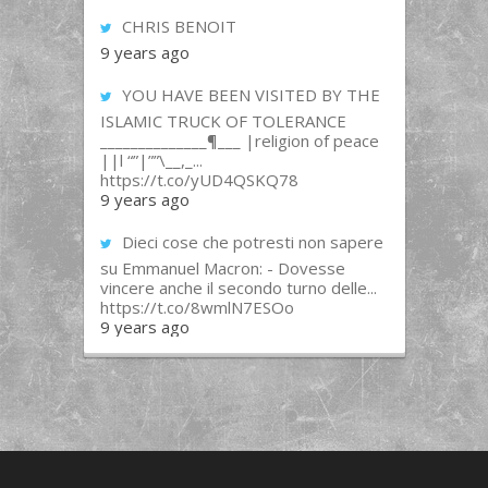
CHRIS BENOIT
9 years ago
YOU HAVE BEEN VISITED BY THE
ISLAMIC TRUCK OF TOLERANCE
______________¶___ |religion of peace
||l “”|””\__,_...
https://t.co/yUD4QSKQ78
9 years ago
Dieci cose che potresti non sapere
su Emmanuel Macron: - Dovesse
vincere anche il secondo turno delle...
https://t.co/8wmlN7ESOo
9 years ago