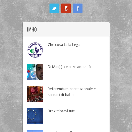
ook
IMHO
Che cosa fa la Lega
Di Mai(L)o e altre amenità
Referendum costituzionale e
scenari di fiaba
Brexit; bravi tutti.