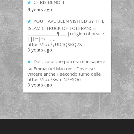
CHRIS BENOIT
9 years ago
YOU HAVE BEEN VISITED BY THE
ISLAMIC TRUCK OF TOLERANCE
______________¶___ |religion of peace
||l “”|””\__,_...
https://t.co/yUD4QSKQ78
9 years ago
Dieci cose che potresti non sapere
su Emmanuel Macron: - Dovesse
vincere anche il secondo turno delle...
https://t.co/8wmlN7ESOo
9 years ago