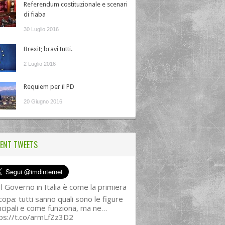
Referendum costituzionale e scenari
di fiaba
30 Luglio 2016
Brexit; bravi tutti.
2 Luglio 2016
Requiem per il PD
20 Giugno 2016
ENT TWEETS
l Governo in Italia è come la primiera
copa: tutti sanno quali sono le figure
ncipali e come funziona, ma ne…
ps://t.co/armLfZz3D2