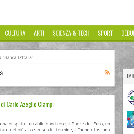
CULTURA
ARTI
SCIENZA & TECH
SPORT
DEBU
twitter
googleplus
facebook
"Banca D’Italia"
ia
IM
 di Carlo Azeglio Ciampi
a di spirito, un abile banchiere, il Padre dell’Euro, un
ato nel più alto senso del termine, il “nonno toscano