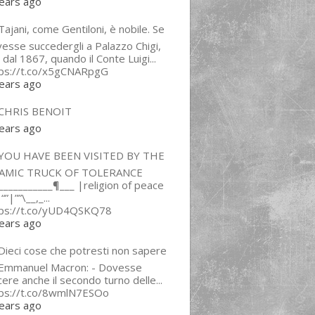
ears ago
ajani, come Gentiloni, è nobile. Se
esse succedergli a Palazzo Chigi,
 dal 1867, quando il Conte Luigi...
tps://t.co/x5gCNARpgG
ears ago
CHRIS BENOIT
ears ago
YOU HAVE BEEN VISITED BY THE
LAMIC TRUCK OF TOLERANCE
___________¶___ |religion of peace
“”|””\__,_...
tps://t.co/yUD4QSKQ78
ears ago
Dieci cose che potresti non sapere
 Emmanuel Macron: - Dovesse
cere anche il secondo turno delle...
tps://t.co/8wmlN7ESOo
ears ago