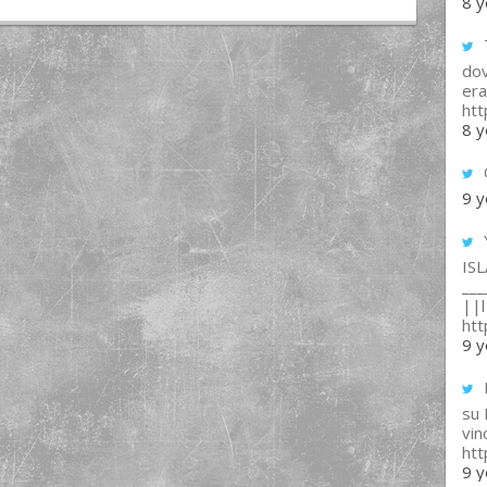
8 y
T
dov
era
ht
8 y
9 y
IS
___
||l 
ht
9 y
su
vin
ht
9 y