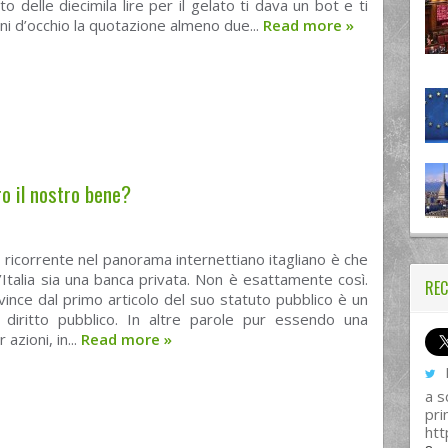
to delle diecimila lire per il gelato ti dava un bot e ti
eni d’occhio la quotazione almeno due...
Read more
»
o il nostro bene?
 ricorrente nel panorama internettiano itagliano è che
’Italia sia una banca privata. Non è esattamente così.
REC
ince dal primo articolo del suo statuto pubblico è un
di diritto pubblico. In altre parole pur essendo una
 azioni, in...
Read more
»
I
a s
pri
htt