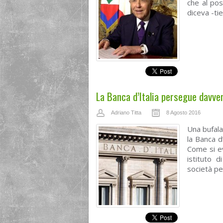
che al pos
diceva -ti
La Banca d’Italia persegue davver
Adriano Titta
8 Agosto 2016
Una bufala
la Banca d
Come si ev
istituto 
società per