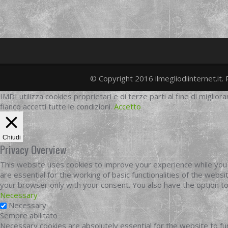
© Copyright 2016 ilmegliodiinternet.it. 
IMDI utilizza cookies proprietari e di terze parti al fine di migliora
fianco accetti tutte le condizioni.
Accetto
Chiudi
Privacy Overview
This website uses cookies to improve your experience while you 
are essential for the working of basic functionalities of the web
your browser only with your consent. You also have the option t
Necessary
Necessary
Sempre abilitato
Necessary cookies are absolutely essential for the website to fun