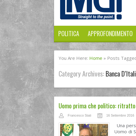
POLITICA
APPROFONDIMENTO
You Are Here:
Home
»
Posts Tagged 
Category Archives:
Banca D’Ital
Uomo prima che politico: ritratto
Francesco Stati
16 Settembre 2016
Una person
Uomo di St