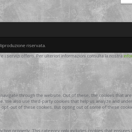
Riproduzione riservata.
twitter
googleplus
facebook
re i servizi offerti. Per ulteriori informazioni consulta la nostra
info
navigate through the website. Out of these, the cookies that ar
site. We also use third-party cookies that help us analyze and und
o opt-out of these cookies. But opting out of some of these cook
ction properly. This category only includes cookies that ensures 