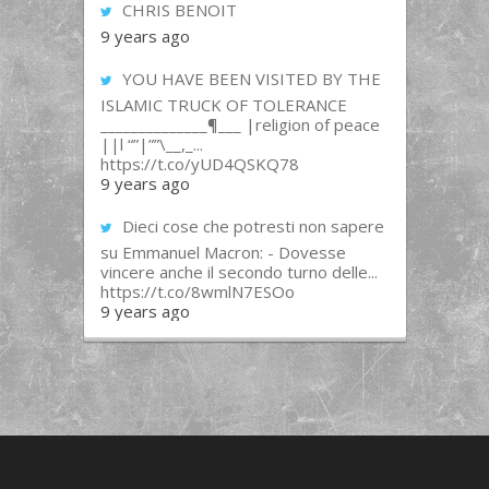
CHRIS BENOIT
9 years ago
YOU HAVE BEEN VISITED BY THE
ISLAMIC TRUCK OF TOLERANCE
______________¶___ |religion of peace
||l “”|””\__,_...
https://t.co/yUD4QSKQ78
9 years ago
Dieci cose che potresti non sapere
su Emmanuel Macron: - Dovesse
vincere anche il secondo turno delle...
https://t.co/8wmlN7ESOo
9 years ago