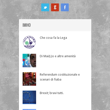
ook
IMHO
Che cosa fa la Lega
Di Mai(L)o e altre amenità
Referendum costituzionale e
scenari di fiaba
Brexit; bravi tutti.