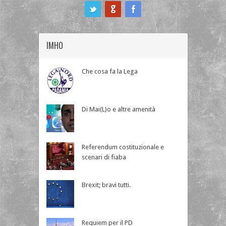
ook
IMHO
Che cosa fa la Lega
Di Mai(L)o e altre amenità
Referendum costituzionale e
scenari di fiaba
Brexit; bravi tutti.
Requiem per il PD