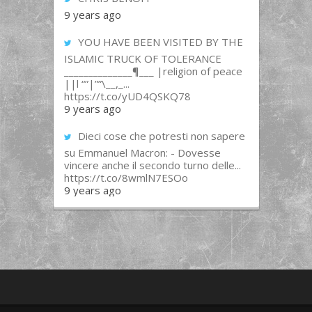
9 years ago
YOU HAVE BEEN VISITED BY THE
ISLAMIC TRUCK OF TOLERANCE
______________¶___ |religion of peace
||l “”|””\__,_...
https://t.co/yUD4QSKQ78
9 years ago
Dieci cose che potresti non sapere
su Emmanuel Macron: - Dovesse
vincere anche il secondo turno delle...
https://t.co/8wmlN7ESOo
9 years ago