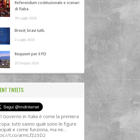
Referendum costituzionale e scenari
di fiaba
30 Luglio 2016
Brexit; bravi tutti.
2 Luglio 2016
Requiem per il PD
20 Giugno 2016
ENT TWEETS
l Governo in Italia è come la primiera
copa: tutti sanno quali sono le figure
ncipali e come funziona, ma ne…
ps://t.co/armLfZz3D2