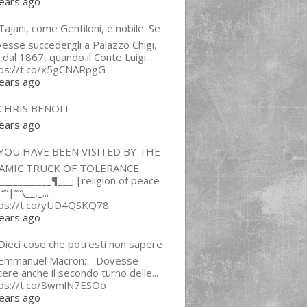
ears ago
ajani, come Gentiloni, è nobile. Se
esse succedergli a Palazzo Chigi,
 dal 1867, quando il Conte Luigi...
tps://t.co/x5gCNARpgG
ears ago
CHRIS BENOIT
ears ago
YOU HAVE BEEN VISITED BY THE
LAMIC TRUCK OF TOLERANCE
___________¶___ |religion of peace
“”|””\__,_...
tps://t.co/yUD4QSKQ78
ears ago
Dieci cose che potresti non sapere
 Emmanuel Macron: - Dovesse
cere anche il secondo turno delle...
tps://t.co/8wmlN7ESOo
ears ago