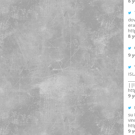
8 y
T
dov
era
ht
8 y
9 y
IS
___
||l 
ht
9 y
su
vin
ht
9 y