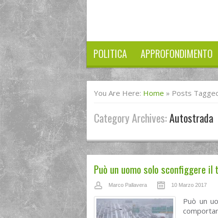
POLITICA
APPROFONDIMENTO
You Are Here:
Home
»
Posts Tagged
Category Archives:
Autostrada
Può un uomo solo sconfiggere il t
Marco Pallavera
10 Marzo 2017
Può un uo
comporta