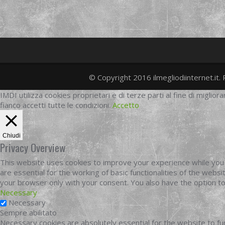
© Copyright 2016 ilmegliodiinternet.it. 
IMDI utilizza cookies proprietari e di terze parti al fine di migliora
fianco accetti tutte le condizioni.
Accetto
Chiudi
Privacy Overview
This website uses cookies to improve your experience while you 
are essential for the working of basic functionalities of the web
your browser only with your consent. You also have the option t
Necessary
Necessary
Sempre abilitato
Necessary cookies are absolutely essential for the website to fun