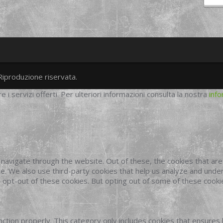
Riproduzione riservata.
twitter
googleplus
facebook
re i servizi offerti. Per ulteriori informazioni consulta la nostra
info
navigate through the website. Out of these, the cookies that ar
site. We also use third-party cookies that help us analyze and und
o opt-out of these cookies. But opting out of some of these cook
ction properly. This category only includes cookies that ensures 