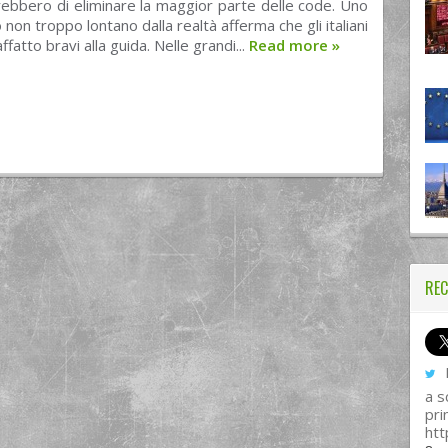
ebbero di eliminare la maggior parte delle code. Uno
 non troppo lontano dalla realtà afferma che gli italiani
fatto bravi alla guida. Nelle grandi...
Read more
»
REC
I
a s
pri
htt