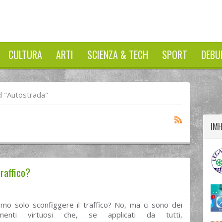
CULTURA
ARTI
SCIENZA & TECH
SPORT
DEBU
twitter
googleplus
facebook
 "autostrada"
IM
raffico?
mo solo sconfiggere il traffico? No, ma ci sono dei
menti virtuosi che, se applicati da tutti,