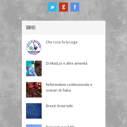
ook
IMHO
Che cosa fa la Lega
Di Mai(L)o e altre amenità
Referendum costituzionale e
scenari di fiaba
Brexit; bravi tutti.