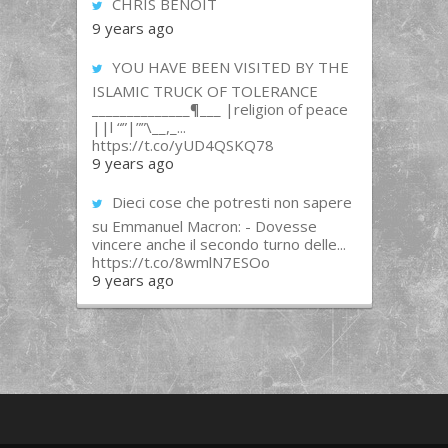
CHRIS BENOIT
9 years ago
YOU HAVE BEEN VISITED BY THE
ISLAMIC TRUCK OF TOLERANCE
______________¶___ |religion of peace
||l “”|””\__,_...
https://t.co/yUD4QSKQ78
9 years ago
Dieci cose che potresti non sapere
su Emmanuel Macron: - Dovesse
vincere anche il secondo turno delle...
https://t.co/8wmlN7ESOo
9 years ago