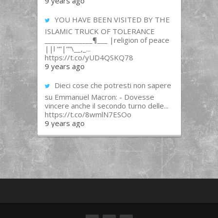
9 years ago
YOU HAVE BEEN VISITED BY THE
ISLAMIC TRUCK OF TOLERANCE
______________¶___ |religion of peace
||l “”|””\__,_...
https://t.co/yUD4QSKQ78
9 years ago
Dieci cose che potresti non sapere
su Emmanuel Macron: - Dovesse
vincere anche il secondo turno delle...
https://t.co/8wmlN7ESOo
9 years ago