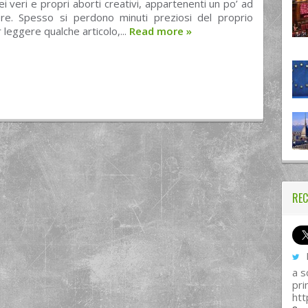
ei veri e propri aborti creativi, appartenenti un po’ ad
re. Spesso si perdono minuti preziosi del proprio
leggere qualche articolo,...
Read more
»
REC
I
a s
pri
htt