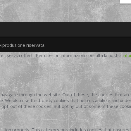
Riproduzione riservata.
twitter
googleplus
facebook
re i servizi offerti. Per ulteriori informazioni consulta la nostra
info
navigate through the website. Out of these, the cookies that ar
site. We also use third-party cookies that help us analyze and und
o opt-out of these cookies. But opting out of some of these cook
ction properly. This category only includes cookies that ensures 