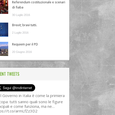
Referendum costituzionale e scenari
di fiaba
30 Luglio 2016
Brexit; bravi tutti.
2 Luglio 2016
Requiem per il PD
20 Giugno 2016
ENT TWEETS
l Governo in Italia è come la primiera
copa: tutti sanno quali sono le figure
ncipali e come funziona, ma ne…
ps://t.co/armLfZz3D2