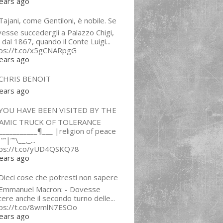
ears ago
ajani, come Gentiloni, è nobile. Se
esse succedergli a Palazzo Chigi,
 dal 1867, quando il Conte Luigi...
tps://t.co/x5gCNARpgG
ears ago
CHRIS BENOIT
ears ago
YOU HAVE BEEN VISITED BY THE
LAMIC TRUCK OF TOLERANCE
___________¶___ |religion of peace
“”|””\__,_...
tps://t.co/yUD4QSKQ78
ears ago
Dieci cose che potresti non sapere
 Emmanuel Macron: - Dovesse
cere anche il secondo turno delle...
tps://t.co/8wmlN7ESOo
ears ago