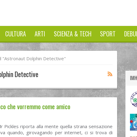
CULTURA
ARTI
SCIENZA & TECH
SPORT
DEBU
twitter
googleplus
facebook
 "astronaut Dolphin Detective"
lphin Detective
IM
anico che vorremmo come amico
r Pickles riporta alla mente quella strana sensazione
ova quando, girovagando per internet, ci si trova di