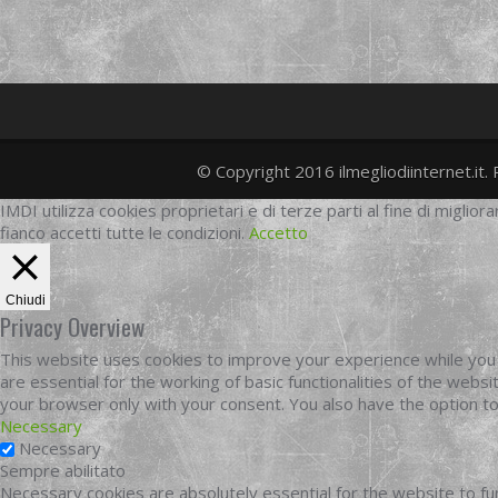
© Copyright 2016 ilmegliodiinternet.it. 
IMDI utilizza cookies proprietari e di terze parti al fine di migliora
fianco accetti tutte le condizioni.
Accetto
Chiudi
Privacy Overview
This website uses cookies to improve your experience while you 
are essential for the working of basic functionalities of the web
your browser only with your consent. You also have the option t
Necessary
Necessary
Sempre abilitato
Necessary cookies are absolutely essential for the website to fun