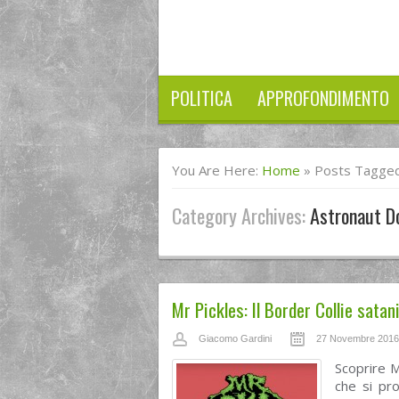
POLITICA
APPROFONDIMENTO
You Are Here:
Home
»
Posts Tagged
Category Archives:
Astronaut Do
Mr Pickles: Il Border Collie sat
Giacomo Gardini
27 Novembre 2016
Scoprire M
che si pr