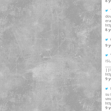
8 y
T
dov
era
ht
8 y
9 y
IS
___
||l 
ht
9 y
su
vin
ht
9 y