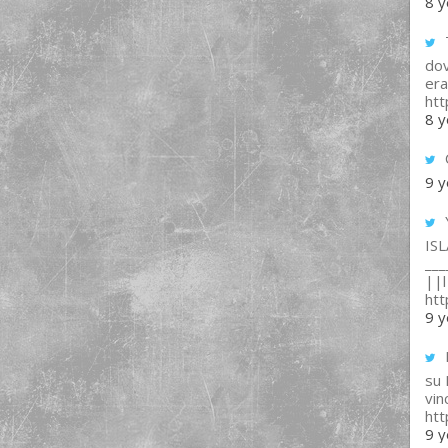
8 y
T
dov
era
ht
8 y
9 y
IS
___
||l 
ht
9 y
su
vin
ht
9 y