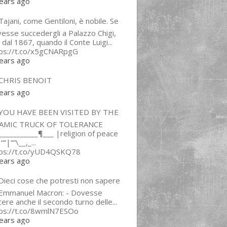
ears ago
ajani, come Gentiloni, è nobile. Se
esse succedergli a Palazzo Chigi,
 dal 1867, quando il Conte Luigi...
tps://t.co/x5gCNARpgG
ears ago
CHRIS BENOIT
ears ago
YOU HAVE BEEN VISITED BY THE
LAMIC TRUCK OF TOLERANCE
___________¶___ |religion of peace
“”|””\__,_...
tps://t.co/yUD4QSKQ78
ears ago
Dieci cose che potresti non sapere
 Emmanuel Macron: - Dovesse
cere anche il secondo turno delle...
tps://t.co/8wmlN7ESOo
ears ago