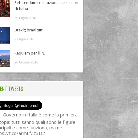
Referendum costituzionale e scenari
di fiaba
30 Luglio 2016
Brexit; bravi tutti.
2 Luglio 2016
Requiem per il PD
20 Giugno 2016
ENT TWEETS
l Governo in Italia è come la primiera
copa: tutti sanno quali sono le figure
ncipali e come funziona, ma ne…
ps://t.co/armLfZz3D2