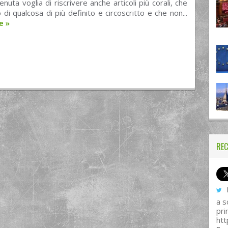
nuta voglia di riscrivere anche articoli più corali, che
 di qualcosa di più definito e circoscritto e che non...
re
»
REC
I
a s
pri
htt