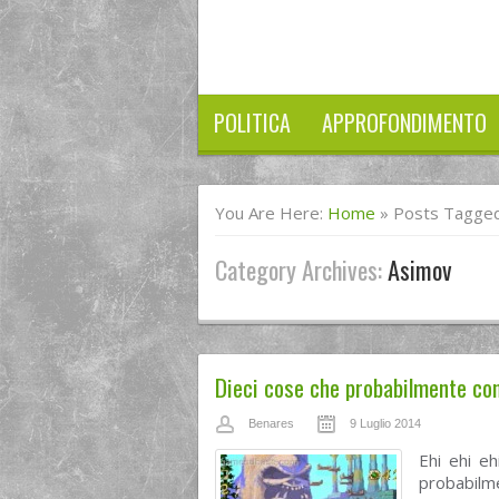
POLITICA
APPROFONDIMENTO
You Are Here:
Home
»
Posts Tagged
Category Archives:
Asimov
Dieci cose che probabilmente cono
Benares
9 Luglio 2014
Ehi ehi eh
probabilme