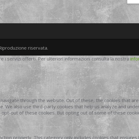
Riproduzione riservata.
twitter
googleplus
facebook
re i servizi offerti. Per ulteriori informazioni consulta la nostra
info
navigate through the website. Out of these, the cookies that ar
site. We also use third-party cookies that help us analyze and und
o opt-out of these cookies. But opting out of some of these cook
ction properly. This category only includes cookies that ensures 