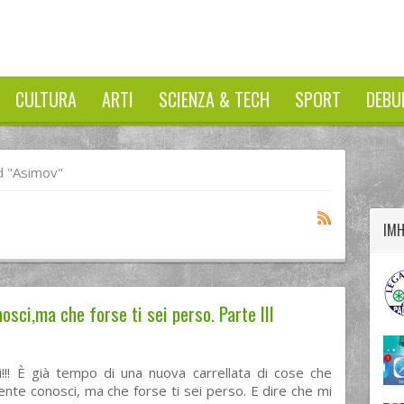
CULTURA
ARTI
SCIENZA & TECH
SPORT
DEBU
twitter
googleplus
facebook
 "asimov"
IM
sci,ma che forse ti sei perso. Parte III
i!!! È già tempo di una nuova carrellata di cose che
nte conosci, ma che forse ti sei perso. E dire che mi