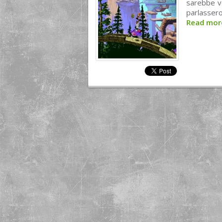
sarebbe ve
parlassero
Read mo