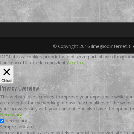
© Copyright 2016 ilmegliodiinternet.it. 
IMDI utilizza cookies proprietari e di terze parti al fine di migliora
fianco accetti tutte le condizioni.
Accetto
Chiudi
Privacy Overview
This website uses cookies to improve your experience while you 
are essential for the working of basic functionalities of the web
your browser only with your consent. You also have the option t
Necessary
Necessary
Sempre abilitato
Necessary cookies are absolutely essential for the website to fun