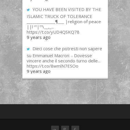
YOU HAVE BEEN VISITED BY THE
ISLAMIC TRUCK OF TOLERANCE
______________¶___ |religion of peace
||l “”|””\__,_...
https://t.co/yUD4QSKQ78
9 years ago
Dieci cose che potresti non sapere
su Emmanuel Macron: - Dovesse
vincere anche il secondo turno delle...
https://t.co/8wmlN7ESOo
9 years ago