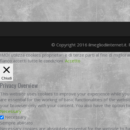
© Copyright 2016 ilmegliodiinternet.it. 
IMDI utilizza cookies proprietari e di terze parti al fine di migliora
fianco accetti tutte le condizioni.
Accetto
Chiudi
Privacy Overview
This website uses cookies to improve your experience while you 
are essential for the working of basic functionalities of the web
your browser only with your consent. You also have the option t
Necessary
Necessary
Sempre abilitato
Necessary cookies are absolutely essential for the website to fun