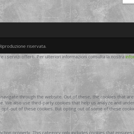
Riproduzione riservata.
twitter
googleplus
facebook
re i servizi offerti. Per ulteriori informazioni consulta la nostra
info
navigate through the website. Out of these, the cookies that ar
site. We also use third-party cookies that help us analyze and und
o opt-out of these cookies. But opting out of some of these cook
ction properly. This category only includes cookies that ensures 