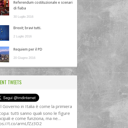
Referendum costituzionale e scenari
di fiaba
30 Luglio 2016
Brexit; bravi tutti.
2 Luglio 2016
Requiem per il PD
20 Giugno 2016
ENT TWEETS
l Governo in Italia è come la primiera
copa: tutti sanno quali sono le figure
ncipali e come funziona, ma ne…
ps://t.co/armLfZz3D2