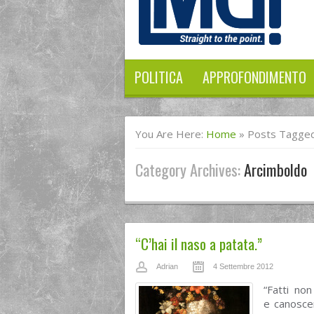
POLITICA
APPROFONDIMENTO
You Are Here:
Home
»
Posts Tagged
Category Archives:
Arcimboldo
“C’hai il naso a patata.”
Adrian
4 Settembre 2012
“Fatti no
e canosce