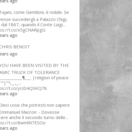
ears ago
ajani, come Gentiloni, è nobile. Se
esse succedergli a Palazzo Chigi,
 dal 1867, quando il Conte Luigi...
tps://t.co/x5gCNARpgG
ears ago
CHRIS BENOIT
ears ago
YOU HAVE BEEN VISITED BY THE
LAMIC TRUCK OF TOLERANCE
___________¶___ |religion of peace
“”|””\__,_...
tps://t.co/yUD4QSKQ78
ears ago
Dieci cose che potresti non sapere
 Emmanuel Macron: - Dovesse
cere anche il secondo turno delle...
tps://t.co/8wmlN7ESOo
ears ago