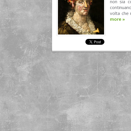
non sia c
continuano
volta che 
more
»