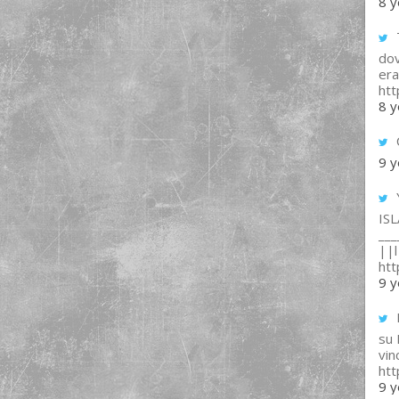
8 y
T
dov
era
ht
8 y
9 y
IS
___
||l 
ht
9 y
su
vin
ht
9 y