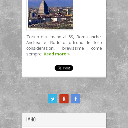
Torino è in mano al 5S, Roma anche.
Andrea e Rodolfo offrono le loro
considerazioni, brevissime come
sempre.
Read more
»
ook
IMHO