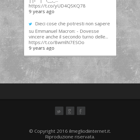
||l “”|””\__,_...
https://t.co/yUD4QSKQ78
9 years ago
Dieci cose che potresti non sapere
su Emmanuel Macron: - Dovesse
vincere anche il secondo turno delle...
https://t.co/8wmlN7ESOo
9 years ago
ok
© Copyright 2016 ilmegliodiinternet.it.
Riproduzione riservata.