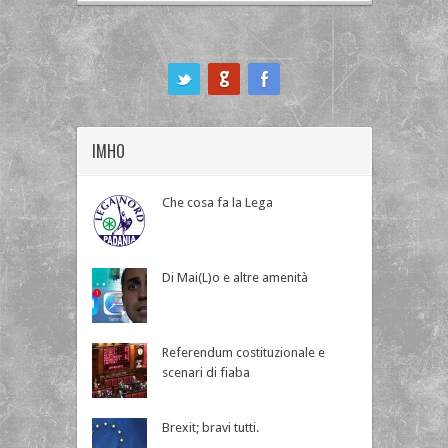
ook
IMHO
Che cosa fa la Lega
Di Mai(L)o e altre amenità
Referendum costituzionale e
scenari di fiaba
Brexit; bravi tutti.