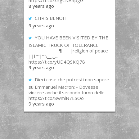
https://t.co/x5gCNARpgG
8 years ago
CHRIS BENOIT
9 years ago
YOU HAVE BEEN VISITED BY THE
ISLAMIC TRUCK OF TOLERANCE
______________¶___ |religion of peace
||l “”|””\__,_...
https://t.co/yUD4QSKQ78
9 years ago
Dieci cose che potresti non sapere
su Emmanuel Macron: - Dovesse
vincere anche il secondo turno delle...
https://t.co/8wmlN7ESOo
9 years ago