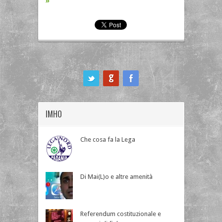
»
ook
IMHO
Che cosa fa la Lega
Di Mai(L)o e altre amenità
Referendum costituzionale e