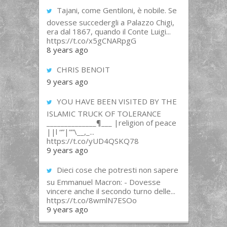
Tajani, come Gentiloni, è nobile. Se
dovesse succedergli a Palazzo Chigi,
era dal 1867, quando il Conte Luigi...
https://t.co/x5gCNARpgG
8 years ago
CHRIS BENOIT
9 years ago
YOU HAVE BEEN VISITED BY THE
ISLAMIC TRUCK OF TOLERANCE
______________¶___ |religion of peace
||l “”|””\__,_...
https://t.co/yUD4QSKQ78
9 years ago
Dieci cose che potresti non sapere
su Emmanuel Macron: - Dovesse
vincere anche il secondo turno delle...
https://t.co/8wmlN7ESOo
9 years ago