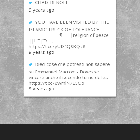
CHRIS BENOIT
9 years ago
YOU HAVE BEEN VISITED BY THE
ISLAMIC TRUCK OF TOLERANCE
______________¶___ |religion of peace
||l “”|””\__,_...
https://t.co/yUD4QSKQ78
9 years ago
Dieci cose che potresti non sapere
su Emmanuel Macron: - Dovesse
vincere anche il secondo turno delle...
https://t.co/8wmlN7ESOo
9 years ago