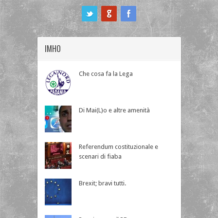
ook
IMHO
Che cosa fa la Lega
Di Mai(L)o e altre amenità
Referendum costituzionale e
scenari di fiaba
Brexit; bravi tutti.