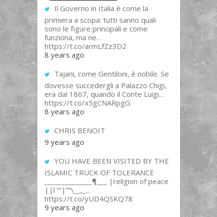
Il Governo in Italia è come la
primiera a scopa: tutti sanno quali
sono le figure principali e come
funziona, ma ne…
https://t.co/armLfZz3D2
8 years ago
Tajani, come Gentiloni, è nobile. Se
dovesse succedergli a Palazzo Chigi,
era dal 1867, quando il Conte Luigi...
https://t.co/x5gCNARpgG
8 years ago
CHRIS BENOIT
9 years ago
YOU HAVE BEEN VISITED BY THE
ISLAMIC TRUCK OF TOLERANCE
______________¶___ |religion of peace
||l “”|””\__,_...
https://t.co/yUD4QSKQ78
9 years ago