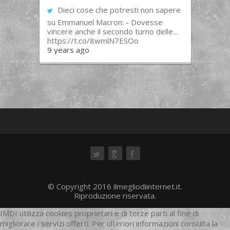
Dieci cose che potresti non sapere
su Emmanuel Macron: - Dovesse
vincere anche il secondo turno delle...
https://t.co/8wmlN7ESOo
9 years ago
ok
© Copyright 2016 ilmegliodiinternet.it.
Riproduzione riservata.
IMDI utilizza cookies proprietari e di terze parti al fine di
migliorare i servizi offerti. Per ulteriori informazioni consulta la