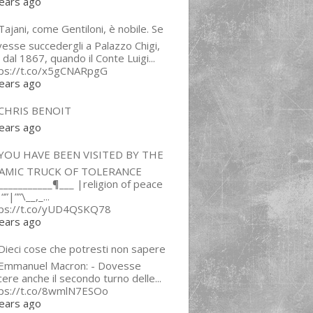
ears ago
ajani, come Gentiloni, è nobile. Se
esse succedergli a Palazzo Chigi,
 dal 1867, quando il Conte Luigi...
tps://t.co/x5gCNARpgG
ears ago
CHRIS BENOIT
ears ago
YOU HAVE BEEN VISITED BY THE
LAMIC TRUCK OF TOLERANCE
___________¶___ |religion of peace
“”|””\__,_...
tps://t.co/yUD4QSKQ78
ears ago
Dieci cose che potresti non sapere
 Emmanuel Macron: - Dovesse
cere anche il secondo turno delle...
tps://t.co/8wmlN7ESOo
ears ago