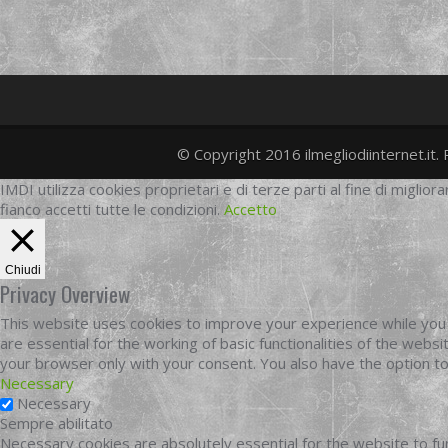
© Copyright 2016 ilmegliodiinternet.it. 
IMDI utilizza cookies proprietari e di terze parti al fine di migliora
fianco accetti tutte le condizioni.
Accetto
Chiudi
Privacy Overview
This website uses cookies to improve your experience while you 
are essential for the working of basic functionalities of the web
your browser only with your consent. You also have the option t
Necessary
Necessary
Sempre abilitato
Necessary cookies are absolutely essential for the website to fun