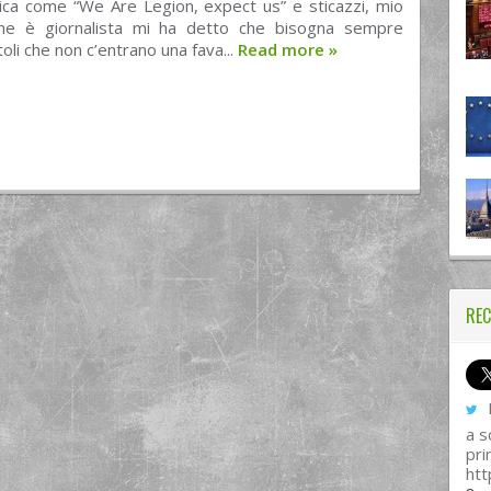
tica come “We Are Legion, expect us” e sticazzi, mio
he è giornalista mi ha detto che bisogna sempre
toli che non c’entrano una fava...
Read more
»
REC
I
a s
pri
htt