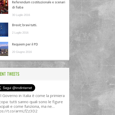
Referendum costituzionale e scenari
di fiaba
30 Luglio 2016
Brexit; bravi tutti.
2 Luglio 2016
Requiem per il PD
20 Giugno 2016
ENT TWEETS
l Governo in Italia è come la primiera
copa: tutti sanno quali sono le figure
ncipali e come funziona, ma ne…
ps://t.co/armLfZz3D2