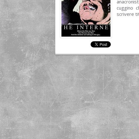
anacronis
cuggino c
scrivere ti