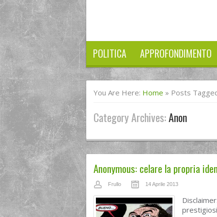
POLITICA
APPROFONDIMENTO
You Are Here:
Home
»
Posts Tagged
Category Archives:
Anon
Anonymous: celare la propria iden
Frullo
14 Aprile 2013
Disclaime
prestigios