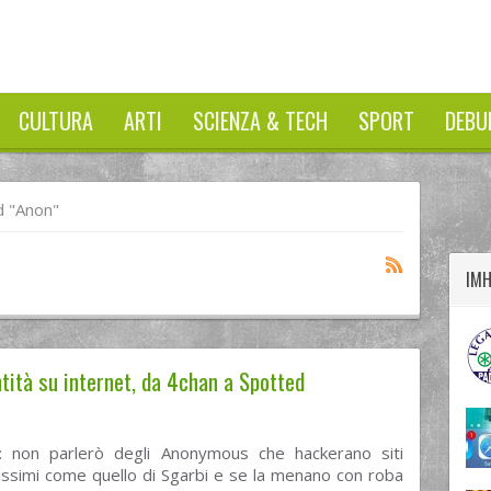
CULTURA
ARTI
SCIENZA & TECH
SPORT
DEBU
twitter
googleplus
facebook
 "anon"
IM
tità su internet, da 4chan a Spotted
r: non parlerò degli Anonymous che hackerano siti
issimi come quello di Sgarbi e se la menano con roba