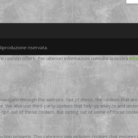
Riproduzione riservata.
twitter
googleplus
facebook
re i servizi offerti. Per ulteriori informazioni consulta la nostra
info
navigate through the website. Out of these, the cookies that ar
site. We also use third-party cookies that help us analyze and und
o opt-out of these cookies. But opting out of some of these cook
ction properly. This category only includes cookies that ensures 