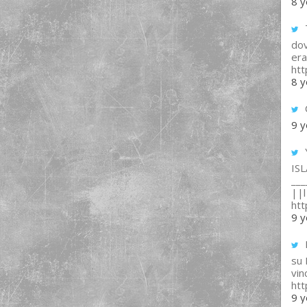
8 y
T
dov
era
ht
8 y
9 y
IS
___
||l 
ht
9 y
su
vin
ht
9 y