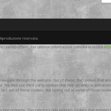
Riproduzione riservata.
twitter
googleplus
facebook
re i servizi offerti. Per ulteriori informazioni consulta la nostra
info
navigate through the website. Out of these, the cookies that ar
site. We also use third-party cookies that help us analyze and und
o opt-out of these cookies. But opting out of some of these cook
ction properly. This category only includes cookies that ensures 