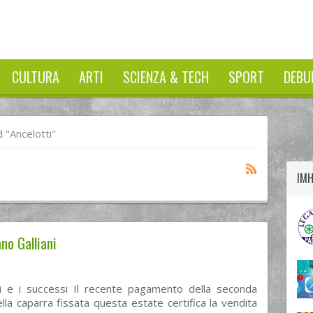
CULTURA
ARTI
SCIENZA & TECH
SPORT
DEBU
twitter
googleplus
facebook
"Ancelotti"
IM
no Galliani
i e i successi Il recente pagamento della seconda
lla caparra fissata questa estate certifica la vendita