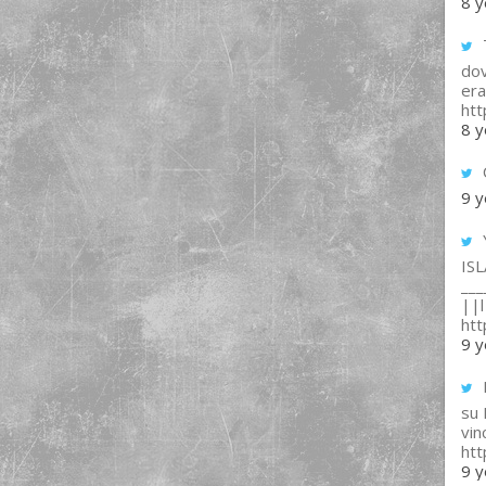
8 y
T
dov
era
ht
8 y
9 y
IS
___
||l 
ht
9 y
su
vin
ht
9 y