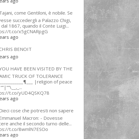
ears ago
ajani, come Gentiloni, è nobile. Se
esse succedergli a Palazzo Chigi,
 dal 1867, quando il Conte Luigi...
tps://t.co/x5gCNARpgG
ears ago
CHRIS BENOIT
ears ago
YOU HAVE BEEN VISITED BY THE
LAMIC TRUCK OF TOLERANCE
___________¶___ |religion of peace
“”|””\__,_...
tps://t.co/yUD4QSKQ78
ears ago
Dieci cose che potresti non sapere
 Emmanuel Macron: - Dovesse
cere anche il secondo turno delle...
tps://t.co/8wmlN7ESOo
ears ago