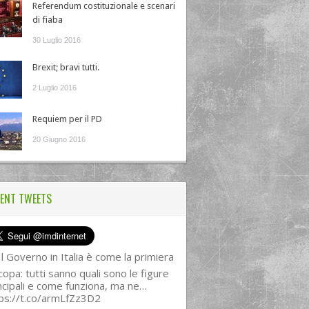
Referendum costituzionale e scenari
di fiaba
30 Luglio 2016
Brexit; bravi tutti.
2 Luglio 2016
Requiem per il PD
20 Giugno 2016
ENT TWEETS
l Governo in Italia è come la primiera
copa: tutti sanno quali sono le figure
ncipali e come funziona, ma ne…
ps://t.co/armLfZz3D2