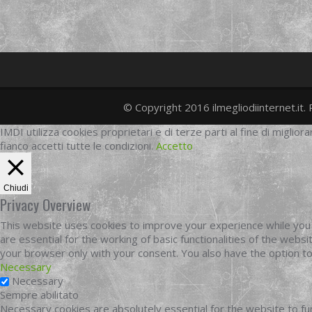
© Copyright 2016 ilmegliodiinternet.it. 
IMDI utilizza cookies proprietari e di terze parti al fine di migliora
fianco accetti tutte le condizioni.
Accetto
Chiudi
Privacy Overview
This website uses cookies to improve your experience while you 
are essential for the working of basic functionalities of the web
your browser only with your consent. You also have the option t
Necessary
Necessary
Sempre abilitato
Necessary cookies are absolutely essential for the website to fun