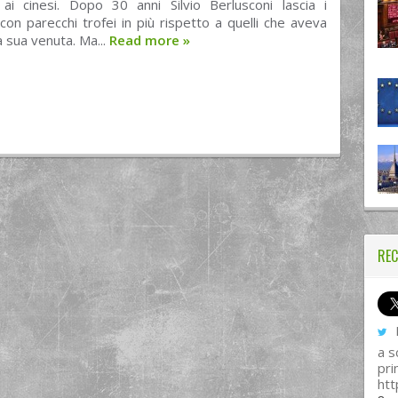
 ai cinesi. Dopo 30 anni Silvio Berlusconi lascia i
con parecchi trofei in più rispetto a quelli che aveva
a sua venuta. Ma...
Read more
»
REC
I
a s
pri
htt