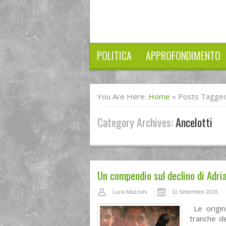
POLITICA
APPROFONDIMENTO
You Are Here:
Home
»
Posts Tagged 
Category Archives:
Ancelotti
Un compendio sul declino di Adria
Luca Mazzoni
11 Settembre 2016
Le origin
tranche de