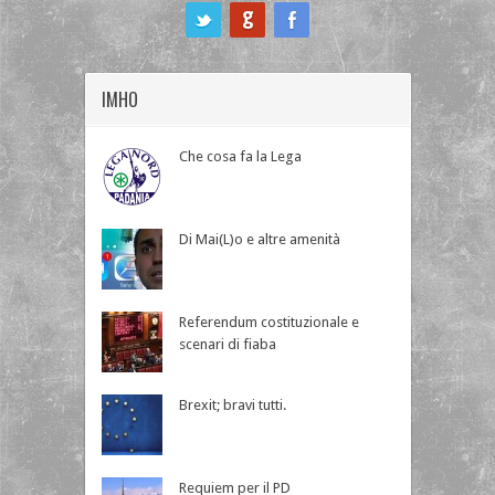
ook
IMHO
Che cosa fa la Lega
Di Mai(L)o e altre amenità
Referendum costituzionale e
scenari di fiaba
Brexit; bravi tutti.
Requiem per il PD