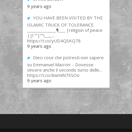
9 years ago
YOU HAVE BEEN VISITED BY THE
ISLAMIC TRUCK OF TOLERANCE
______________¶___ |religion of peace
||l “”|””\__,_...
https://t.co/yUD4QSKQ78
9 years ago
Dieci cose che potresti non sapere
su Emmanuel Macron: - Dovesse
vincere anche il secondo turno delle...
https://t.co/8wmlN7ESOo
9 years ago