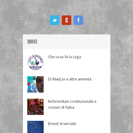
ook
IMHO
Che cosa fa la Lega
Di Mai(L)o e altre amenità
Referendum costituzionale e
scenari di fiaba
Brexit; bravi tutti.