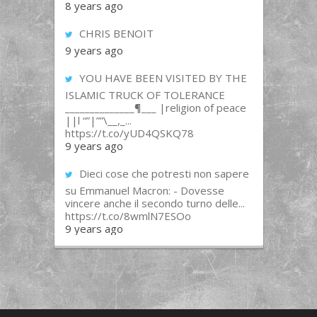
8 years ago
CHRIS BENOIT
9 years ago
YOU HAVE BEEN VISITED BY THE
ISLAMIC TRUCK OF TOLERANCE
______________¶___ |religion of peace
||l “”|””\__,_...
https://t.co/yUD4QSKQ78
9 years ago
Dieci cose che potresti non sapere
su Emmanuel Macron: - Dovesse
vincere anche il secondo turno delle...
https://t.co/8wmlN7ESOo
9 years ago