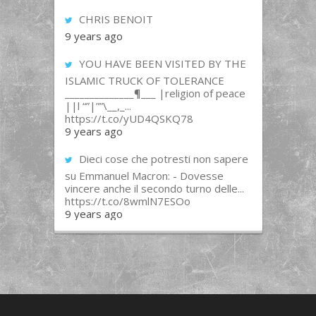
CHRIS BENOIT
9 years ago
YOU HAVE BEEN VISITED BY THE
ISLAMIC TRUCK OF TOLERANCE
______________¶___ |religion of peace
||l “”|””\__,_...
https://t.co/yUD4QSKQ78
9 years ago
Dieci cose che potresti non sapere
su Emmanuel Macron: - Dovesse
vincere anche il secondo turno delle...
https://t.co/8wmlN7ESOo
9 years ago