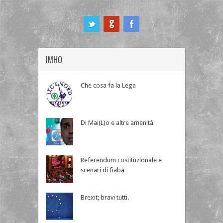
ook
IMHO
Che cosa fa la Lega
Di Mai(L)o e altre amenità
Referendum costituzionale e
scenari di fiaba
Brexit; bravi tutti.