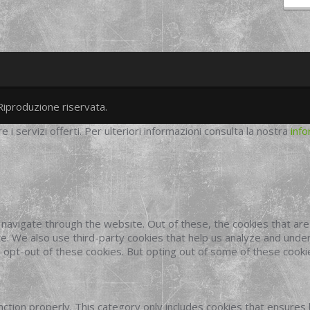
Riproduzione riservata.
twitter
googleplus
facebook
re i servizi offerti. Per ulteriori informazioni consulta la nostra
info
navigate through the website. Out of these, the cookies that ar
site. We also use third-party cookies that help us analyze and und
o opt-out of these cookies. But opting out of some of these cook
ction properly. This category only includes cookies that ensures 