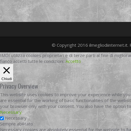
© Copyright 2016 ilmegliodiinternet.it. 
IMDI utilizza cookies proprietari e di terze parti al fine di migliora
fianco accetti tutte le condizioni.
Accetto
Chiudi
Privacy Overview
This website uses cookies to improve your experience while you 
are essential for the working of basic functionalities of the web
your browser only with your consent. You also have the option t
Necessary
Necessary
Sempre abilitato
Necessary cookies are absolutely essential for the website to fun