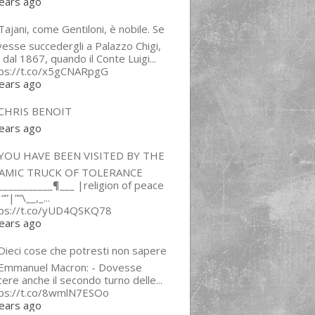
ears ago
ajani, come Gentiloni, è nobile. Se
esse succedergli a Palazzo Chigi,
 dal 1867, quando il Conte Luigi...
tps://t.co/x5gCNARpgG
ears ago
CHRIS BENOIT
ears ago
YOU HAVE BEEN VISITED BY THE
LAMIC TRUCK OF TOLERANCE
___________¶___ |religion of peace
“”|””\__,_...
tps://t.co/yUD4QSKQ78
ears ago
Dieci cose che potresti non sapere
 Emmanuel Macron: - Dovesse
cere anche il secondo turno delle...
tps://t.co/8wmlN7ESOo
ears ago