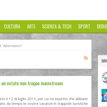
CULTURA
ARTI
SCIENZA & TECH
SPORT
DEBU
twitter
googleplus
facebook
"alternativo"
IM
er un estate non troppo mainstream
sto il 12 di luglio 2013, per cui mi aspetto che abbiate
ato da tempo le vostre vacanze in trappole turistiche