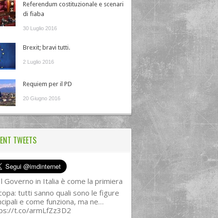
Referendum costituzionale e scenari
di fiaba
30 Luglio 2016
Brexit; bravi tutti.
2 Luglio 2016
Requiem per il PD
20 Giugno 2016
ENT TWEETS
l Governo in Italia è come la primiera
copa: tutti sanno quali sono le figure
ncipali e come funziona, ma ne…
ps://t.co/armLfZz3D2