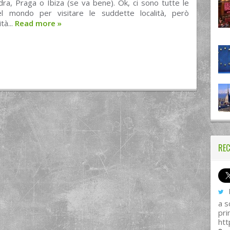
ra, Praga o Ibiza (se va bene). Ok, ci sono tutte le
el mondo per visitare le suddette località, però
ità...
Read more
»
REC
I
a s
pri
htt