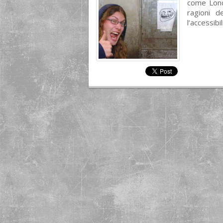
come Lond
ragioni d
l’accessibil