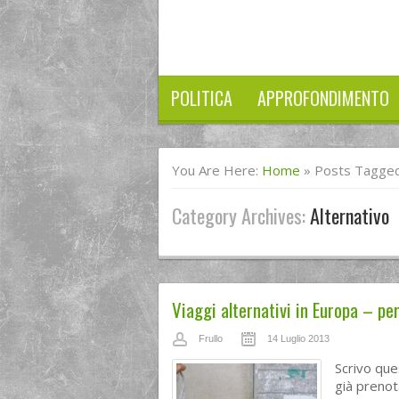
POLITICA
APPROFONDIMENTO
You Are Here:
Home
»
Posts Tagged 
Category Archives:
Alternativo
Viaggi alternativi in Europa – p
Frullo
14 Luglio 2013
Scrivo que
già prenot