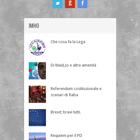
ook
IMHO
Che cosa fa la Lega
Di Mai(L)o e altre amenità
Referendum costituzionale e
scenari di fiaba
Brexit; bravi tutti.
Requiem per il PD