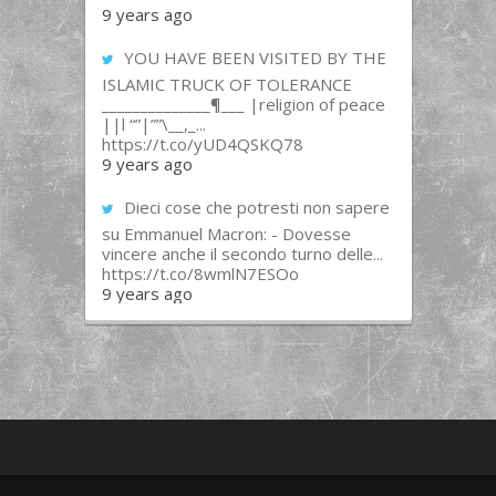
9 years ago
YOU HAVE BEEN VISITED BY THE
ISLAMIC TRUCK OF TOLERANCE
______________¶___ |religion of peace
||l “”|””\__,_...
https://t.co/yUD4QSKQ78
9 years ago
Dieci cose che potresti non sapere
su Emmanuel Macron: - Dovesse
vincere anche il secondo turno delle...
https://t.co/8wmlN7ESOo
9 years ago