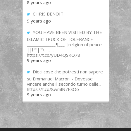
8 years ago
CHRIS BENOIT
9 years ago
YOU HAVE BEEN VISITED BY THE
ISLAMIC TRUCK OF TOLERANCE
______________¶___ |religion of peace
||l “”|””\__,_...
https://t.co/yUD4QSKQ78
9 years ago
Dieci cose che potresti non sapere
su Emmanuel Macron: - Dovesse
vincere anche il secondo turno delle...
https://t.co/8wmlN7ESOo
9 years ago