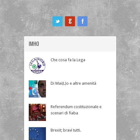
ook
IMHO
Che cosa fa la Lega
Di Mai(L)o e altre amenità
Referendum costituzionale e
scenari di fiaba
Brexit; bravi tutti.