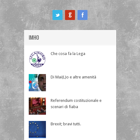
ook
IMHO
Che cosa fa la Lega
Di Mai(L)o e altre amenità
Referendum costituzionale e
scenari di fiaba
Brexit; bravi tutti.