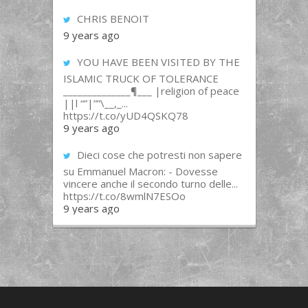
CHRIS BENOIT
9 years ago
YOU HAVE BEEN VISITED BY THE
ISLAMIC TRUCK OF TOLERANCE
______________¶___ |religion of peace
||l “”|””\__,_...
https://t.co/yUD4QSKQ78
9 years ago
Dieci cose che potresti non sapere
su Emmanuel Macron: - Dovesse
vincere anche il secondo turno delle...
https://t.co/8wmlN7ESOo
9 years ago