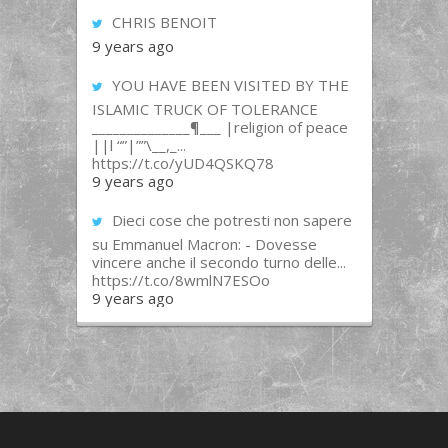
CHRIS BENOIT
9 years ago
YOU HAVE BEEN VISITED BY THE
ISLAMIC TRUCK OF TOLERANCE
______________¶___ |religion of peace
||l “”|””\__,_...
https://t.co/yUD4QSKQ78
9 years ago
Dieci cose che potresti non sapere
su Emmanuel Macron: - Dovesse
vincere anche il secondo turno delle...
https://t.co/8wmlN7ESOo
9 years ago