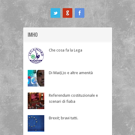
ook
IMHO
Che cosa fa la Lega
Di Mai(L)o e altre amenità
Referendum costituzionale e
scenari di fiaba
Brexit; bravi tutti.