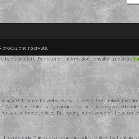
Riproduzione riservata.
twitter
googleplus
facebook
re i servizi offerti. Per ulteriori informazioni consulta la nostra
info
navigate through the website. Out of these, the cookies that ar
site. We also use third-party cookies that help us analyze and und
o opt-out of these cookies. But opting out of some of these cook
ction properly. This category only includes cookies that ensures 