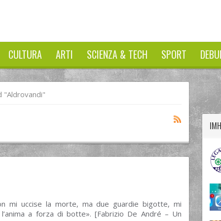
CULTURA
ARTI
SCIENZA & TECH
SPORT
DEBU
twitter
googleplus
facebook
 "Aldrovandi"
IM
uccise la morte, ma due guardie bigotte, mi
 l’anima a forza di botte». [Fabrizio De André – Un