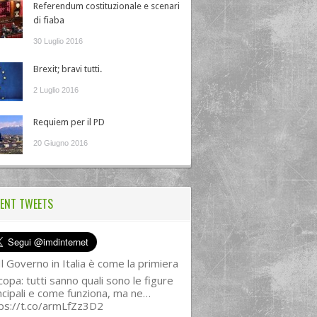
Referendum costituzionale e scenari
di fiaba
30 Luglio 2016
Brexit; bravi tutti.
2 Luglio 2016
Requiem per il PD
20 Giugno 2016
ENT TWEETS
l Governo in Italia è come la primiera
copa: tutti sanno quali sono le figure
ncipali e come funziona, ma ne…
ps://t.co/armLfZz3D2